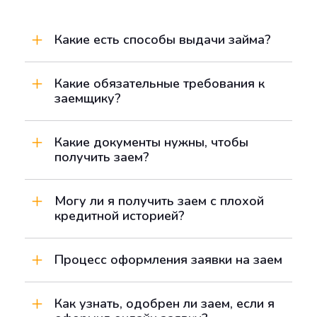
Какие есть способы выдачи займа?
Вы заполняете
онлайн-заявку на заем на
банковскую карту
Какие обязательные требования к
, в течение 5-7 минут вам
заемщику?
обязательно придет ответ о нашем решении
по смс и на электронную почту. Если ваша
Заем выдается гражданам РФ в возрасте от 21
заявка будет одобрена, с Вами заключается
до 64 лет.
Какие документы нужны, чтобы
договор-оферта, и в течении 1 часа деньги
получить заем?
поступают на вашу банковскую карту.
Паспорт гражданина РФ и постоянная
регистрация на территории РФ.
Могу ли я получить заем с плохой
кредитной историей?
Если не было решений суда о взыскании
долгов по кредитам, то Вам могут одобрить
Процесс оформления заявки на заем
заем в меньшей сумме. Решение принимается
1. На калькуляторе рядом или по
этой ссылке
индивидуально по каждому Клиенту.
Вы выбираете нужную Вам сумму и срок,
Как узнать, одобрен ли заем, если я